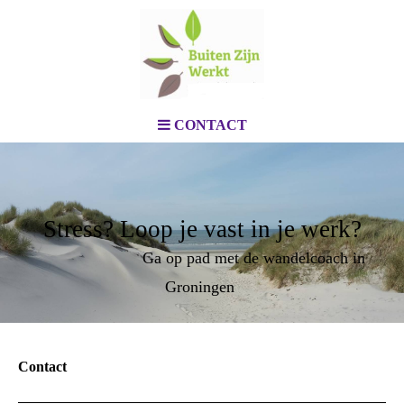
CONTACT
Stress? Loop je vast in je werk?
Ga op pad met de wandelcoach in
Groningen
Contact