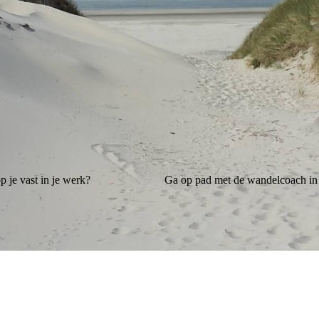
p je vast in je werk?
Ga op pad met de wandelcoach in G